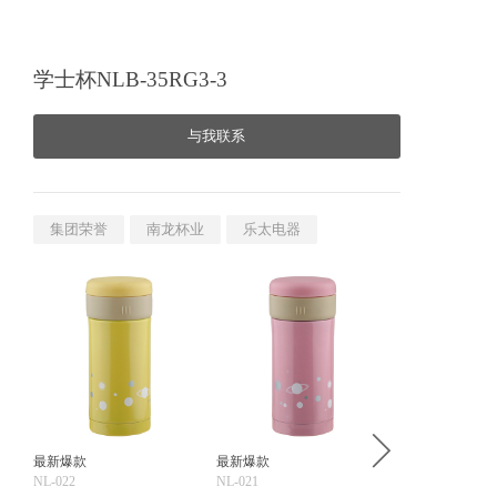
学士杯NLB-35RG3-3
与我联系
集团荣誉
南龙杯业
乐太电器
最新爆款
最新爆款
NL-022
NL-021